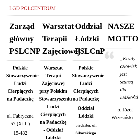
LGD POLCENTRUM
Zarząd
Warsztat
Oddział
NASZE
główny
Terapii
Łódzki
MOTTO
PSLCNP
Zajęciowej
PSLCnP
„Każdy
człowiek
Polskie
Warsztat
Polskie
jest
Stowarzyszenie
Terapii
Stowarzyszenie
szansą
Ludzi
Zajęciowej
Ludzi
dla
Cierpiących
przy Polskim
Cierpiących
ludzkości
na Padaczkę
Stowarzyszeniu
na Padaczkę
Ludzi
Oddział
o. Józef
Cierpiących
ul. Fabryczna
Łódzki
Wrzesiński
na Padaczkę
57 (XI P.)
Siedziba:
ul.
- Oddział
15-482
Sikorskiego
Łódzki