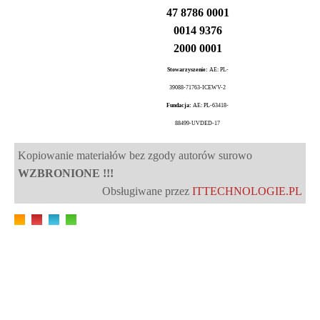
47 8786 0001
0014 9376
2000 0001
Stowarzyszenie:
AE: PL-
39088-71763-ICEWV-2
Fundacja:
AE: PL-63418-
88499-UVDED-17
Kopiowanie materiałów bez zgody autorów surowo
WZBRONIONE !!!
Obsługiwane przez
ITTECHNOLOGIE.PL