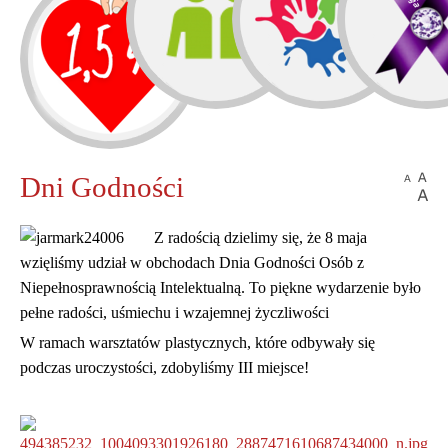
Pomóżmy
sobie
nawzajem.
DALEJ...
Ważny komunikat!
Dni Godności
Z radością dzielimy się, że 8 maja
wzięliśmy udział w obchodach Dnia Godności Osób z
Niepełnosprawnością Intelektualną. To piękne wydarzenie było
pełne radości, uśmiechu i wzajemnej życzliwości
W ramach warsztatów plastycznych, które odbywały się
"Zasłużony dla Miasta
podczas uroczystości, zdobyliśmy III miejsce!
Ozorkowa"