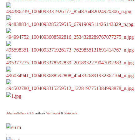
Zostań uczestnikiem Warsztatów
Terapii Zajęciowej...
Zostań uczestnikiem
Warsztatów Terapii
Zajęciowej...
AdmirorGallery 4.5.0
, author/s
Vasiljevski
&
Kekeljevic
.
Pomoc dla osób starszych