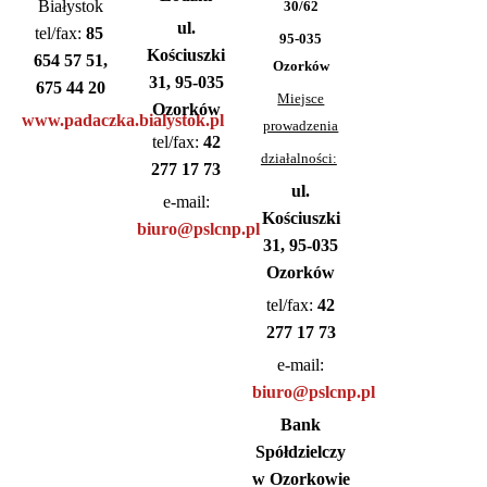
Białystok
30/62
ul.
tel/fax:
85
95-035
Kościuszki
654 57 51,
Ozorków
31, 95-035
675 44 20
Miejsce
Ozorków
www.padaczka.bialystok.pl
prowadzenia
tel/fax:
42
działalności:
277 17 73
ul.
e-mail:
Kościuszki
biuro@pslcnp.pl
31, 95-035
Ozorków
tel/fax:
42
277 17 73
e-mail:
biuro@pslcnp.pl
Bank
Spółdzielczy
w Ozorkowie