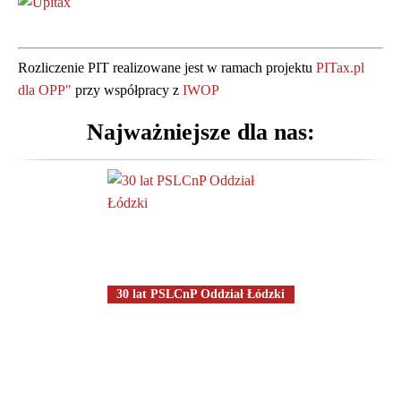
Rozszerzamy nasze działania o
pomoc osobom starszym.
Zadzwoń i zapytaj o szczegóły:
Rozliczenie PIT realizowane jest w ramach projektu
PITax.pl
42 277 17 73
dla OPP"
przy współpracy z
IWOP
Najważniejsze dla nas:
30 lat PSLCnP Oddział Łódzki