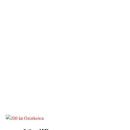
200 lat Miasta Ozorkowa
Aspekty Chorób Neurologicznych
Konferencja PRO-EPI